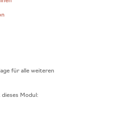
minen
on
ge für alle weiteren
t dieses Modul: