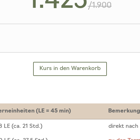
1.425
/
1.900
Kurs in den Warenkorb
erneinheiten (LE = 45 min)
Bemerkun
erneinheiten (LE = 45 min)
Bemerkun
8 LE (ca. 21 Std.)
direkt nach