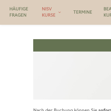
HÄUFIGE
NISV
BE
TERMINE
FRAGEN
KURSE
KU
Nach der Buchung können Sie
sofor