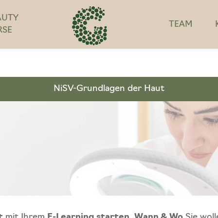
AUTY
TEAM
RSE
NiSV-Grundlagen der Haut
t
mit Ihrem
E-Learning starten
.
Wann & Wo
Sie woll