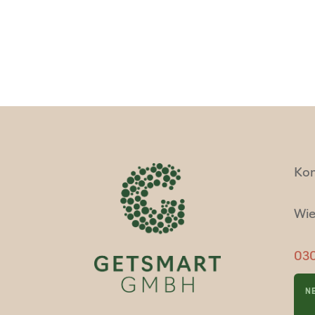
Kon
Wie
030
NE