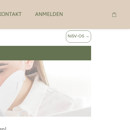
KONTAKT
ANMELDEN
NiSV-OS
→
en!