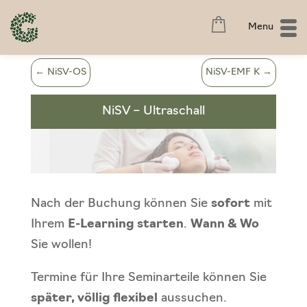
Menu
←
NiSV-OS
NiSV-EMF K
→
NiSV – Ultraschall
Nach der Buchung können Sie
sofort
mit
Ihrem
E-Learning starten
.
Wann & Wo
Sie wollen!
Termine für Ihre Seminarteile können Sie
später, völlig flexibel
aussuchen.