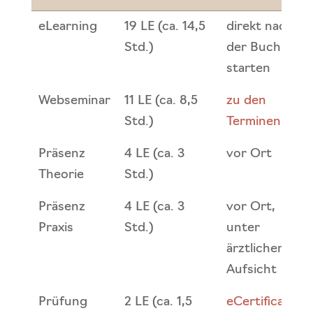
Ultraschall
Lerneinheiten
Bemerkung
eLearning
19 LE (ca. 14,5
direkt nach
(LE = 45 min)
Std.)
der Buchung
starten
Webseminar
11 LE (ca. 8,5
zu den
Std.)
Terminen
Präsenz
4 LE (ca. 3
vor Ort
Theorie
Std.)
Präsenz
4 LE (ca. 3
vor Ort,
Praxis
Std.)
unter
ärztlicher
Aufsicht
Prüfung
2 LE (ca. 1,5
eCertification