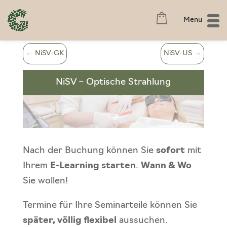
Menu
←
NiSV-GK
NiSV-US
→
NiSV – Optische Strahlung
Nach der Buchung können Sie
sofort
mit
Ihrem
E-Learning starten
.
Wann & Wo
Sie wollen!
Termine für Ihre Seminarteile können Sie
später, völlig flexibel
aussuchen.