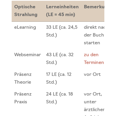
Optische
Lerneinheiten
Bemerkung
Strahlung
(LE = 45 min)
Optische
Lerneinheiten
Bemerkung
eLearning
33 LE (ca. 24,5
direkt nach
Strahlung
(LE = 45 min)
Std.)
der Buchung
starten
Webseminar
43 LE (ca. 32
zu den
Std.)
Terminen
Präsenz
17 LE (ca. 12
vor Ort
Theorie
Std.)
Präsenz
24 LE (ca. 18
vor Ort,
Praxis
Std.)
unter
ärztlicher